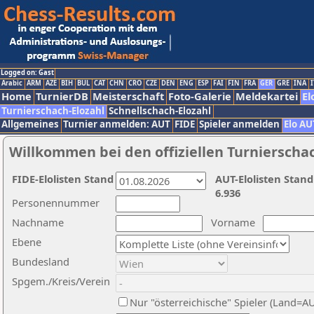
Logged on: Gast
Arabic
ARM
AZE
BIH
BUL
CAT
CHN
CRO
CZE
DEN
ENG
ESP
FAI
FIN
FRA
GER
GRE
INA
I
Home
TurnierDB
Meisterschaft
Foto-Galerie
Meldekartei
El
Turnierschach-Elozahl
Schnellschach-Elozahl
Allgemeines
Turnier anmelden: AUT
FIDE
Spieler anmelden
Elo AU
Willkommen bei den offiziellen Turnierscha
FIDE-Elolisten Stand
AUT-Elolisten Stand
6.936
Personennummer
Nachname
Vorname
Ebene
Bundesland
Spgem./Kreis/Verein
Nur "österreichische" Spieler (Land=A