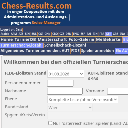
Logged on: Gast
Arabic
ARM
AZE
BIH
BUL
CAT
CHN
CRO
CZE
DEN
ENG
ESP
FAI
FIN
FRA
GER
GRE
INA
I
Home
TurnierDB
Meisterschaft
Foto-Galerie
Meldekartei
El
Turnierschach-Elozahl
Schnellschach-Elozahl
Allgemeines
Turnier anmelden: AUT
FIDE
Spieler anmelden
Elo AU
Willkommen bei den offiziellen Turnierscha
FIDE-Elolisten Stand
AUT-Elolisten Stand
6.936
Personennummer
Nachname
Vorname
Ebene
Bundesland
Spgem./Kreis/Verein
Nur "österreichische" Spieler (Land=A