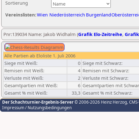
Sortierung
Vereinslisten:
Wien
Niederösterreich
Burgenland
Oberösterrei
Pnr:139034 Name: Jakob Widhalm (
Grafik Elo-Zeitreihe
,
Grafik
Alle Partien ab Eloliste 1. Juli 2006
Siege mit Weiß:
0
Siege mit Schwarz:
Remisen mit Weiß:
4
Remisen mit Schwarz:
Verluste mit Weiß:
2
Verluste mit Schwarz:
Gesamtpartien mit Weiß:
6
Gesamtpartien mit Schwar
Gesamt % mit Weiß:
33,3
Gesamt % mit Schwarz:
Der Schachturnier-Ergebnis-Server
© 2006-2026 Heinz Herzog
, CMS
Impressum / Nutzungsbedingungen