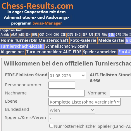
Logged on: Gast
Arabic
ARM
AZE
BIH
BUL
CAT
CHN
CRO
CZE
DEN
ENG
ESP
FAI
FIN
FRA
GER
GRE
INA
I
Home
TurnierDB
Meisterschaft
Foto-Galerie
Meldekartei
El
Turnierschach-Elozahl
Schnellschach-Elozahl
Allgemeines
Turnier anmelden: AUT
FIDE
Spieler anmelden
Elo AU
Willkommen bei den offiziellen Turnierscha
FIDE-Elolisten Stand
AUT-Elolisten Stand
6.936
Personennummer
Nachname
Vorname
Ebene
Bundesland
Spgem./Kreis/Verein
Nur "österreichische" Spieler (Land=A