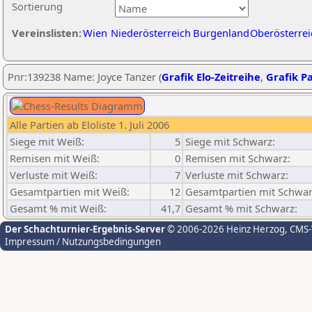
Sortierung
Vereinslisten:
Wien
Niederösterreich
Burgenland
Oberösterrei
Pnr:139238 Name: Joyce Tanzer (
Grafik Elo-Zeitreihe
,
Grafik Pa
Alle Partien ab Eloliste 1. Juli 2006
Siege mit Weiß:
5
Siege mit Schwarz:
Remisen mit Weiß:
0
Remisen mit Schwarz:
Verluste mit Weiß:
7
Verluste mit Schwarz:
Gesamtpartien mit Weiß:
12
Gesamtpartien mit Schwar
Gesamt % mit Weiß:
41,7
Gesamt % mit Schwarz:
Der Schachturnier-Ergebnis-Server
© 2006-2026 Heinz Herzog
, CMS
Impressum / Nutzungsbedingungen