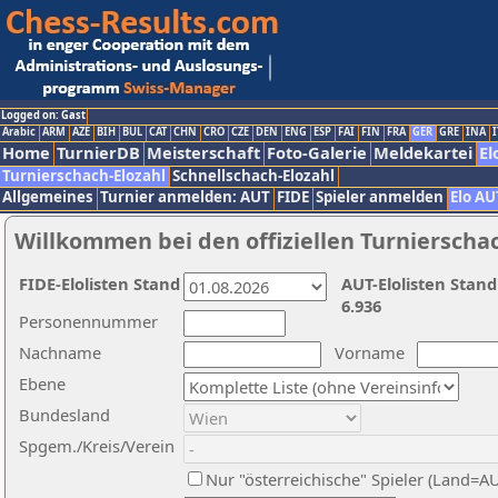
Logged on: Gast
Arabic
ARM
AZE
BIH
BUL
CAT
CHN
CRO
CZE
DEN
ENG
ESP
FAI
FIN
FRA
GER
GRE
INA
I
Home
TurnierDB
Meisterschaft
Foto-Galerie
Meldekartei
El
Turnierschach-Elozahl
Schnellschach-Elozahl
Allgemeines
Turnier anmelden: AUT
FIDE
Spieler anmelden
Elo AU
Willkommen bei den offiziellen Turnierscha
FIDE-Elolisten Stand
AUT-Elolisten Stand
6.936
Personennummer
Nachname
Vorname
Ebene
Bundesland
Spgem./Kreis/Verein
Nur "österreichische" Spieler (Land=A