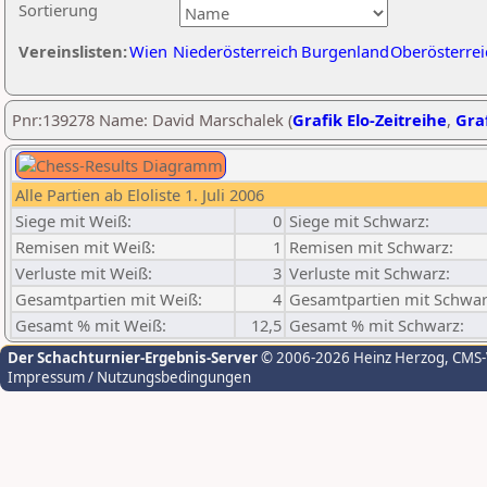
Sortierung
Vereinslisten:
Wien
Niederösterreich
Burgenland
Oberösterrei
Pnr:139278 Name: David Marschalek (
Grafik Elo-Zeitreihe
,
Graf
Alle Partien ab Eloliste 1. Juli 2006
Siege mit Weiß:
0
Siege mit Schwarz:
Remisen mit Weiß:
1
Remisen mit Schwarz:
Verluste mit Weiß:
3
Verluste mit Schwarz:
Gesamtpartien mit Weiß:
4
Gesamtpartien mit Schwar
Gesamt % mit Weiß:
12,5
Gesamt % mit Schwarz:
Der Schachturnier-Ergebnis-Server
© 2006-2026 Heinz Herzog
, CMS
Impressum / Nutzungsbedingungen