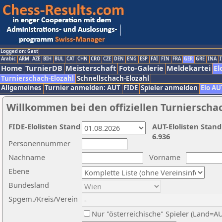
Logged on: Gast
Arabic
ARM
AZE
BIH
BUL
CAT
CHN
CRO
CZE
DEN
ENG
ESP
FAI
FIN
FRA
GER
GRE
INA
I
Home
TurnierDB
Meisterschaft
Foto-Galerie
Meldekartei
El
Turnierschach-Elozahl
Schnellschach-Elozahl
Allgemeines
Turnier anmelden: AUT
FIDE
Spieler anmelden
Elo AU
Willkommen bei den offiziellen Turnierscha
FIDE-Elolisten Stand
AUT-Elolisten Stand
6.936
Personennummer
Nachname
Vorname
Ebene
Bundesland
Spgem./Kreis/Verein
Nur "österreichische" Spieler (Land=A