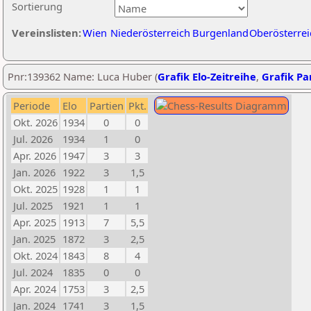
Sortierung
Vereinslisten:
Wien
Niederösterreich
Burgenland
Oberösterrei
Pnr:139362 Name: Luca Huber (
Grafik Elo-Zeitreihe
,
Grafik Par
Periode
Elo
Partien
Pkt.
Okt. 2026
1934
0
0
Jul. 2026
1934
1
0
Apr. 2026
1947
3
3
Jan. 2026
1922
3
1,5
Okt. 2025
1928
1
1
Jul. 2025
1921
1
1
Apr. 2025
1913
7
5,5
Jan. 2025
1872
3
2,5
Okt. 2024
1843
8
4
Jul. 2024
1835
0
0
Apr. 2024
1753
3
2,5
Jan. 2024
1741
3
1,5