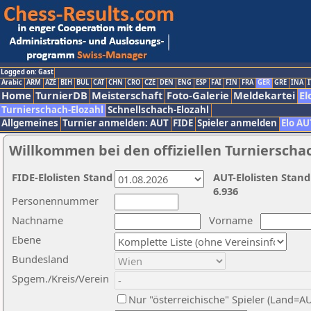
Logged on: Gast
Arabic
ARM
AZE
BIH
BUL
CAT
CHN
CRO
CZE
DEN
ENG
ESP
FAI
FIN
FRA
GER
GRE
INA
I
Home
TurnierDB
Meisterschaft
Foto-Galerie
Meldekartei
El
Turnierschach-Elozahl
Schnellschach-Elozahl
Allgemeines
Turnier anmelden: AUT
FIDE
Spieler anmelden
Elo AU
Willkommen bei den offiziellen Turnierscha
FIDE-Elolisten Stand
AUT-Elolisten Stand
6.936
Personennummer
Nachname
Vorname
Ebene
Bundesland
Spgem./Kreis/Verein
Nur "österreichische" Spieler (Land=A