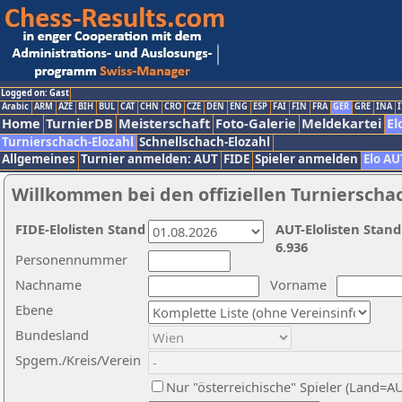
Logged on: Gast
Arabic
ARM
AZE
BIH
BUL
CAT
CHN
CRO
CZE
DEN
ENG
ESP
FAI
FIN
FRA
GER
GRE
INA
I
Home
TurnierDB
Meisterschaft
Foto-Galerie
Meldekartei
El
Turnierschach-Elozahl
Schnellschach-Elozahl
Allgemeines
Turnier anmelden: AUT
FIDE
Spieler anmelden
Elo AU
Willkommen bei den offiziellen Turnierscha
FIDE-Elolisten Stand
AUT-Elolisten Stand
6.936
Personennummer
Nachname
Vorname
Ebene
Bundesland
Spgem./Kreis/Verein
Nur "österreichische" Spieler (Land=A