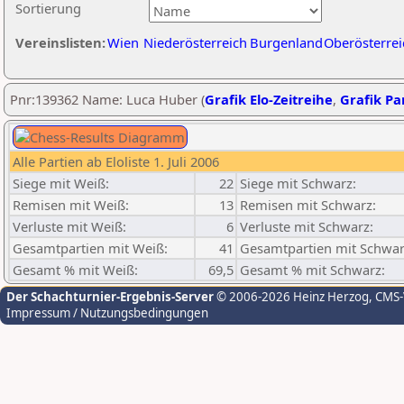
Sortierung
Vereinslisten:
Wien
Niederösterreich
Burgenland
Oberösterrei
Pnr:139362 Name: Luca Huber (
Grafik Elo-Zeitreihe
,
Grafik Par
Alle Partien ab Eloliste 1. Juli 2006
Siege mit Weiß:
22
Siege mit Schwarz:
Remisen mit Weiß:
13
Remisen mit Schwarz:
Verluste mit Weiß:
6
Verluste mit Schwarz:
Gesamtpartien mit Weiß:
41
Gesamtpartien mit Schwar
Gesamt % mit Weiß:
69,5
Gesamt % mit Schwarz:
Der Schachturnier-Ergebnis-Server
© 2006-2026 Heinz Herzog
, CMS
Impressum / Nutzungsbedingungen