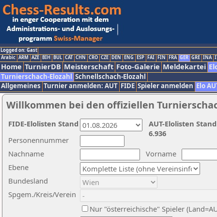
Logged on: Gast
Arabic
ARM
AZE
BIH
BUL
CAT
CHN
CRO
CZE
DEN
ENG
ESP
FAI
FIN
FRA
GER
GRE
INA
I
Home
TurnierDB
Meisterschaft
Foto-Galerie
Meldekartei
El
Turnierschach-Elozahl
Schnellschach-Elozahl
Allgemeines
Turnier anmelden: AUT
FIDE
Spieler anmelden
Elo AU
Willkommen bei den offiziellen Turnierscha
FIDE-Elolisten Stand
AUT-Elolisten Stand
6.936
Personennummer
Nachname
Vorname
Ebene
Bundesland
Spgem./Kreis/Verein
Nur "österreichische" Spieler (Land=A