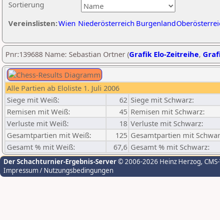
Sortierung
Vereinslisten:
Wien
Niederösterreich
Burgenland
Oberösterrei
Pnr:139688 Name: Sebastian Ortner (
Grafik Elo-Zeitreihe
,
Grafi
Alle Partien ab Eloliste 1. Juli 2006
Siege mit Weiß:
62
Siege mit Schwarz:
Remisen mit Weiß:
45
Remisen mit Schwarz:
Verluste mit Weiß:
18
Verluste mit Schwarz:
Gesamtpartien mit Weiß:
125
Gesamtpartien mit Schwar
Gesamt % mit Weiß:
67,6
Gesamt % mit Schwarz:
Der Schachturnier-Ergebnis-Server
© 2006-2026 Heinz Herzog
, CMS
Impressum / Nutzungsbedingungen