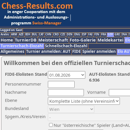
Logged on: Gast
Arabic
ARM
AZE
BIH
BUL
CAT
CHN
CRO
CZE
DEN
ENG
ESP
FAI
FIN
FRA
GER
GRE
INA
I
Home
TurnierDB
Meisterschaft
Foto-Galerie
Meldekartei
El
Turnierschach-Elozahl
Schnellschach-Elozahl
Allgemeines
Turnier anmelden: AUT
FIDE
Spieler anmelden
Elo AU
Willkommen bei den offiziellen Turnierscha
FIDE-Elolisten Stand
AUT-Elolisten Stand
6.936
Personennummer
Nachname
Vorname
Ebene
Bundesland
Spgem./Kreis/Verein
Nur "österreichische" Spieler (Land=A