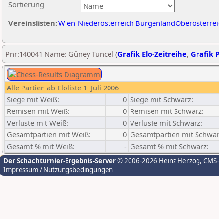
Sortierung
Vereinslisten:
Wien
Niederösterreich
Burgenland
Oberösterrei
Pnr:140041 Name: Güney Tuncel (
Grafik Elo-Zeitreihe
,
Grafik P
Alle Partien ab Eloliste 1. Juli 2006
Siege mit Weiß:
0
Siege mit Schwarz:
Remisen mit Weiß:
0
Remisen mit Schwarz:
Verluste mit Weiß:
0
Verluste mit Schwarz:
Gesamtpartien mit Weiß:
0
Gesamtpartien mit Schwar
Gesamt % mit Weiß:
-
Gesamt % mit Schwarz:
Der Schachturnier-Ergebnis-Server
© 2006-2026 Heinz Herzog
, CMS
Impressum / Nutzungsbedingungen