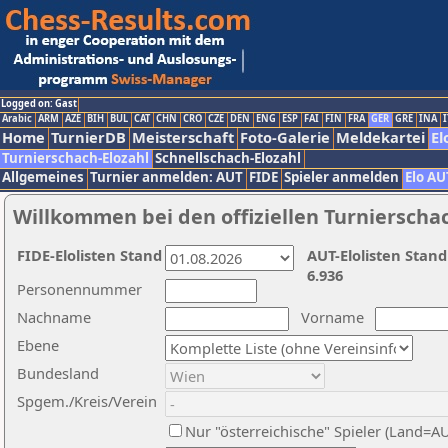
Logged on: Gast
Arabic
ARM
AZE
BIH
BUL
CAT
CHN
CRO
CZE
DEN
ENG
ESP
FAI
FIN
FRA
GER
GRE
INA
I
Home
TurnierDB
Meisterschaft
Foto-Galerie
Meldekartei
El
Turnierschach-Elozahl
Schnellschach-Elozahl
Allgemeines
Turnier anmelden: AUT
FIDE
Spieler anmelden
Elo AU
Willkommen bei den offiziellen Turnierscha
FIDE-Elolisten Stand
AUT-Elolisten Stand
6.936
Personennummer
Nachname
Vorname
Ebene
Bundesland
Spgem./Kreis/Verein
Nur "österreichische" Spieler (Land=A