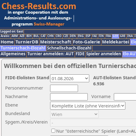
Logged on: Gast
Arabic
ARM
AZE
BIH
BUL
CAT
CHN
CRO
CZE
DEN
ENG
ESP
FAI
FIN
FRA
GER
GRE
INA
I
Home
TurnierDB
Meisterschaft
Foto-Galerie
Meldekartei
El
Turnierschach-Elozahl
Schnellschach-Elozahl
Allgemeines
Turnier anmelden: AUT
FIDE
Spieler anmelden
Elo AU
Willkommen bei den offiziellen Turnierscha
FIDE-Elolisten Stand
AUT-Elolisten Stand
6.936
Personennummer
Nachname
Vorname
Ebene
Bundesland
Spgem./Kreis/Verein
Nur "österreichische" Spieler (Land=A