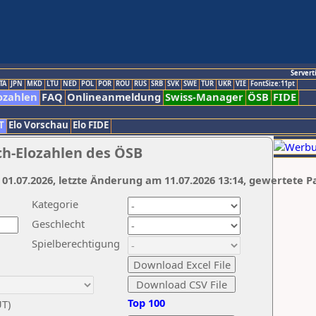
Servert
TA
JPN
MKD
LTU
NED
POL
POR
ROU
RUS
SRB
SVK
SWE
TUR
UKR
VIE
FontSize:11pt
ozahlen
FAQ
Onlineanmeldung
Swiss-Manager
ÖSB
FIDE
T
Elo Vorschau
Elo FIDE
ch-Elozahlen des ÖSB
 01.07.2026, letzte Änderung am 11.07.2026 13:14, gewertete P
Kategorie
Geschlecht
Spielberechtigung
Top 100
UT)