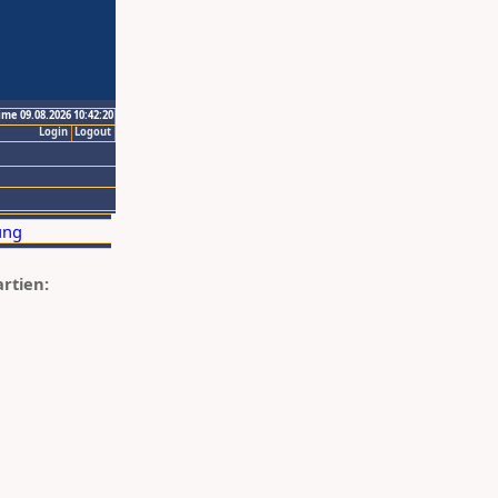
ime 09.08.2026 10:42:20
Login
Logout
artien: