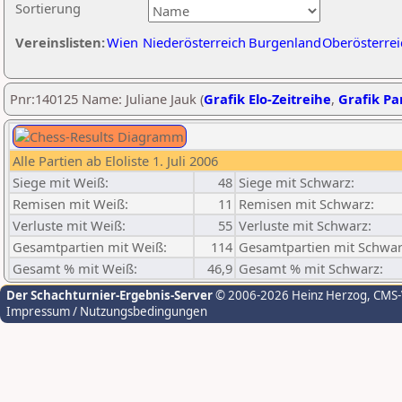
Sortierung
Vereinslisten:
Wien
Niederösterreich
Burgenland
Oberösterrei
Pnr:140125 Name: Juliane Jauk (
Grafik Elo-Zeitreihe
,
Grafik Par
Alle Partien ab Eloliste 1. Juli 2006
Siege mit Weiß:
48
Siege mit Schwarz:
Remisen mit Weiß:
11
Remisen mit Schwarz:
Verluste mit Weiß:
55
Verluste mit Schwarz:
Gesamtpartien mit Weiß:
114
Gesamtpartien mit Schwar
Gesamt % mit Weiß:
46,9
Gesamt % mit Schwarz:
Der Schachturnier-Ergebnis-Server
© 2006-2026 Heinz Herzog
, CMS
Impressum / Nutzungsbedingungen