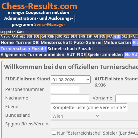
Logged on: Gast
Arabic
ARM
AZE
BIH
BUL
CAT
CHN
CRO
CZE
DEN
ENG
ESP
FAI
FIN
FRA
GER
GRE
INA
I
Home
TurnierDB
Meisterschaft
Foto-Galerie
Meldekartei
El
Turnierschach-Elozahl
Schnellschach-Elozahl
Allgemeines
Turnier anmelden: AUT
FIDE
Spieler anmelden
Elo AU
Willkommen bei den offiziellen Turnierscha
FIDE-Elolisten Stand
AUT-Elolisten Stand
6.936
Personennummer
Nachname
Vorname
Ebene
Bundesland
Spgem./Kreis/Verein
Nur "österreichische" Spieler (Land=A