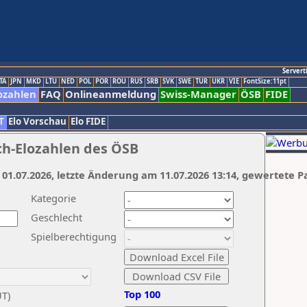
Servert
TA
JPN
MKD
LTU
NED
POL
POR
ROU
RUS
SRB
SVK
SWE
TUR
UKR
VIE
FontSize:11pt
ozahlen
FAQ
Onlineanmeldung
Swiss-Manager
ÖSB
FIDE
T
Elo Vorschau
Elo FIDE
ch-Elozahlen des ÖSB
 01.07.2026, letzte Änderung am 11.07.2026 13:14, gewertete P
Kategorie
Geschlecht
Spielberechtigung
Top 100
UT)