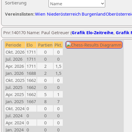
Sortierung
Vereinslisten:
Wien
Niederösterreich
Burgenland
Oberösterrei
Pnr:140170 Name: Paul Getreuer (
Grafik Elo-Zeitreihe
,
Grafik P
Periode
Elo
Partien
Pkt.
Okt. 2026
1711
0
0
Jul. 2026
1711
0
0
Apr. 2026
1711
2
1,5
Jan. 2026
1688
2
1,5
Okt. 2025
1662
0
0
Jul. 2025
1662
0
0
Apr. 2025
1662
5
1
Jan. 2025
1667
8
7
Okt. 2024
0
0
0
Jul. 2024
0
0
0
Apr. 2024
0
0
0
Jan. 2024
0
0
0