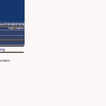
ime 07.08.2026 07:05:38
Login
Logout
artien: