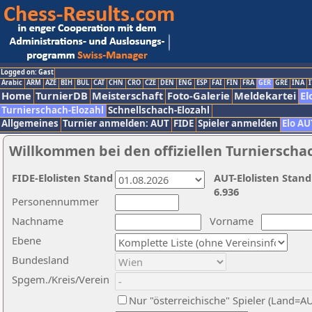
Logged on: Gast
Arabic
ARM
AZE
BIH
BUL
CAT
CHN
CRO
CZE
DEN
ENG
ESP
FAI
FIN
FRA
GER
GRE
INA
I
Home
TurnierDB
Meisterschaft
Foto-Galerie
Meldekartei
El
Turnierschach-Elozahl
Schnellschach-Elozahl
Allgemeines
Turnier anmelden: AUT
FIDE
Spieler anmelden
Elo AU
Willkommen bei den offiziellen Turnierscha
FIDE-Elolisten Stand
AUT-Elolisten Stand
6.936
Personennummer
Nachname
Vorname
Ebene
Bundesland
Spgem./Kreis/Verein
Nur "österreichische" Spieler (Land=A