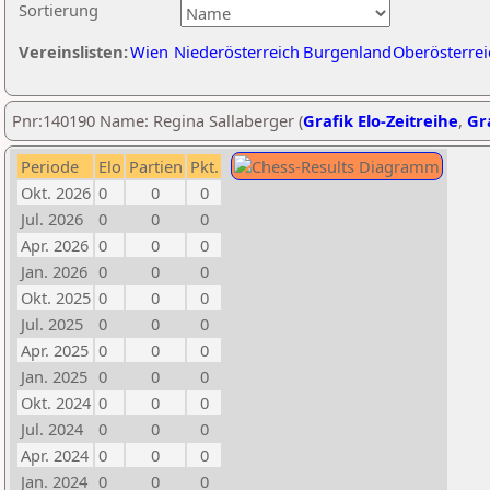
Sortierung
Vereinslisten:
Wien
Niederösterreich
Burgenland
Oberösterrei
Pnr:140190 Name: Regina Sallaberger (
Grafik Elo-Zeitreihe
,
Gra
Periode
Elo
Partien
Pkt.
Okt. 2026
0
0
0
Jul. 2026
0
0
0
Apr. 2026
0
0
0
Jan. 2026
0
0
0
Okt. 2025
0
0
0
Jul. 2025
0
0
0
Apr. 2025
0
0
0
Jan. 2025
0
0
0
Okt. 2024
0
0
0
Jul. 2024
0
0
0
Apr. 2024
0
0
0
Jan. 2024
0
0
0