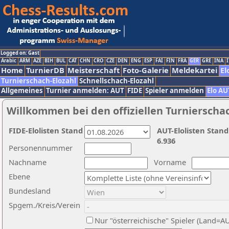
Logged on: Gast
Arabic
ARM
AZE
BIH
BUL
CAT
CHN
CRO
CZE
DEN
ENG
ESP
FAI
FIN
FRA
GER
GRE
INA
I
Home
TurnierDB
Meisterschaft
Foto-Galerie
Meldekartei
El
Turnierschach-Elozahl
Schnellschach-Elozahl
Allgemeines
Turnier anmelden: AUT
FIDE
Spieler anmelden
Elo AU
Willkommen bei den offiziellen Turnierscha
FIDE-Elolisten Stand
AUT-Elolisten Stand
6.936
Personennummer
Nachname
Vorname
Ebene
Bundesland
Spgem./Kreis/Verein
Nur "österreichische" Spieler (Land=A