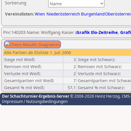
Sortierung
Vereinslisten:
Wien
Niederösterreich
Burgenland
Oberösterrei
Pnr:140203 Name: Wolfgang Kaiser (
Grafik Elo-Zeitreihe
,
Grafi
Alle Partien ab Eloliste 1. Juli 2006
Siege mit Weiß:
3
Siege mit Schwarz:
Remisen mit Weiß:
2
Remisen mit Schwarz:
Verluste mit Weiß:
2
Verluste mit Schwarz:
Gesamtpartien mit Weiß:
7
Gesamtpartien mit Schwar
Gesamt % mit Weiß:
57,1
Gesamt % mit Schwarz:
Der Schachturnier-Ergebnis-Server
© 2006-2026 Heinz Herzog
, CMS
Impressum / Nutzungsbedingungen