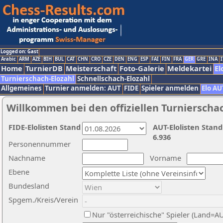
Logged on: Gast
Arabic
ARM
AZE
BIH
BUL
CAT
CHN
CRO
CZE
DEN
ENG
ESP
FAI
FIN
FRA
GER
GRE
INA
I
Home
TurnierDB
Meisterschaft
Foto-Galerie
Meldekartei
El
Turnierschach-Elozahl
Schnellschach-Elozahl
Allgemeines
Turnier anmelden: AUT
FIDE
Spieler anmelden
Elo AU
Willkommen bei den offiziellen Turnierscha
FIDE-Elolisten Stand
AUT-Elolisten Stand
6.936
Personennummer
Nachname
Vorname
Ebene
Bundesland
Spgem./Kreis/Verein
Nur "österreichische" Spieler (Land=A