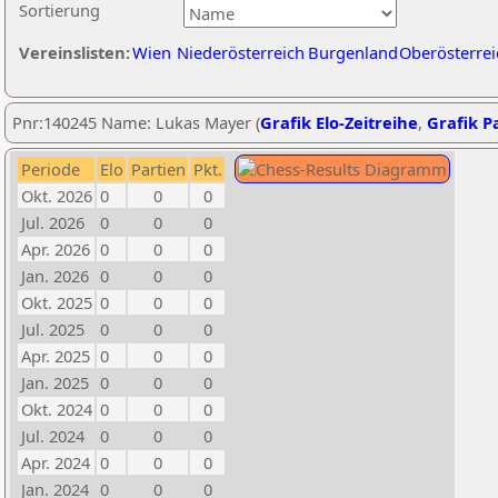
Sortierung
Vereinslisten:
Wien
Niederösterreich
Burgenland
Oberösterrei
Pnr:140245 Name: Lukas Mayer (
Grafik Elo-Zeitreihe
,
Grafik Pa
Periode
Elo
Partien
Pkt.
Okt. 2026
0
0
0
Jul. 2026
0
0
0
Apr. 2026
0
0
0
Jan. 2026
0
0
0
Okt. 2025
0
0
0
Jul. 2025
0
0
0
Apr. 2025
0
0
0
Jan. 2025
0
0
0
Okt. 2024
0
0
0
Jul. 2024
0
0
0
Apr. 2024
0
0
0
Jan. 2024
0
0
0