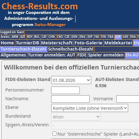
Logged on: Gast
Arabic
ARM
AZE
BIH
BUL
CAT
CHN
CRO
CZE
DEN
ENG
ESP
FAI
FIN
FRA
GER
GRE
INA
I
Home
TurnierDB
Meisterschaft
Foto-Galerie
Meldekartei
El
Turnierschach-Elozahl
Schnellschach-Elozahl
Allgemeines
Turnier anmelden: AUT
FIDE
Spieler anmelden
Elo AU
Willkommen bei den offiziellen Turnierscha
FIDE-Elolisten Stand
AUT-Elolisten Stand
6.936
Personennummer
Nachname
Vorname
Ebene
Bundesland
Spgem./Kreis/Verein
Nur "österreichische" Spieler (Land=A