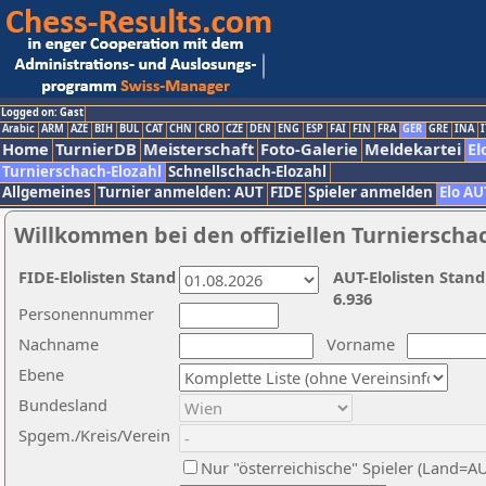
Logged on: Gast
Arabic
ARM
AZE
BIH
BUL
CAT
CHN
CRO
CZE
DEN
ENG
ESP
FAI
FIN
FRA
GER
GRE
INA
I
Home
TurnierDB
Meisterschaft
Foto-Galerie
Meldekartei
El
Turnierschach-Elozahl
Schnellschach-Elozahl
Allgemeines
Turnier anmelden: AUT
FIDE
Spieler anmelden
Elo AU
Willkommen bei den offiziellen Turnierscha
FIDE-Elolisten Stand
AUT-Elolisten Stand
6.936
Personennummer
Nachname
Vorname
Ebene
Bundesland
Spgem./Kreis/Verein
Nur "österreichische" Spieler (Land=A