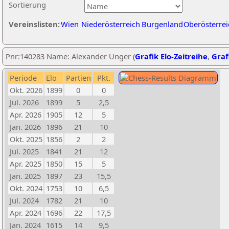
Sortierung
Vereinslisten:
Wien
Niederösterreich
Burgenland
Oberösterrei
Pnr:140283 Name: Alexander Unger (
Grafik Elo-Zeitreihe
,
Graf
Periode
Elo
Partien
Pkt.
Okt. 2026
1899
0
0
Jul. 2026
1899
5
2,5
Apr. 2026
1905
12
5
Jan. 2026
1896
21
10
Okt. 2025
1856
2
2
Jul. 2025
1841
21
12
Apr. 2025
1850
15
5
Jan. 2025
1897
23
15,5
Okt. 2024
1753
10
6,5
Jul. 2024
1782
21
10
Apr. 2024
1696
22
17,5
Jan. 2024
1615
14
9,5