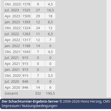
Okt. 2023
1578
9
4,5
Jul. 2023
1525
27
18,5
Apr. 2023
1509
29
18
Jan. 2023
1393
12
8,5
Okt. 2022
1324
24
12
Jul. 2022
1263
11
6,5
Apr. 2022
1317
12
7
Jan. 2022
1188
14
6
Okt. 2021
1043
7
4,5
Jul. 2021
915
0
0
Apr. 2021
915
0
0
Jan. 2021
915
0
0
Okt. 2020
915
7
3,5
Jul. 2020
846
0
0
Apr. 2020
846
14
6
Gesamt
332
190,5
Der Schachturnier-Ergebnis-Server
© 2006-2026 Heinz Herzog
, CMS
Impressum / Nutzungsbedingungen