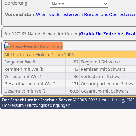
Sortierung
Vereinslisten:
Wien
Niederösterreich
Burgenland
Oberösterrei
Pnr:140283 Name: Alexander Unger (
Grafik Elo-Zeitreihe
,
Graf
Alle Partien ab Eloliste 1. Juli 2006
Siege mit Weiß:
82
Siege mit Schwarz:
Remisen mit Weiß:
43
Remisen mit Schwarz:
Verluste mit Weiß:
46
Verluste mit Schwarz:
Gesamtpartien mit Weiß:
171
Gesamtpartien mit Schwar
Gesamt % mit Weiß:
60,5
Gesamt % mit Schwarz:
Der Schachturnier-Ergebnis-Server
© 2006-2026 Heinz Herzog
, CMS
Impressum / Nutzungsbedingungen