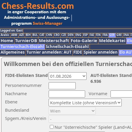
Logged on: Gast
Arabic
ARM
AZE
BIH
BUL
CAT
CHN
CRO
CZE
DEN
ENG
ESP
FAI
FIN
FRA
GER
GRE
INA
I
Home
TurnierDB
Meisterschaft
Foto-Galerie
Meldekartei
El
Turnierschach-Elozahl
Schnellschach-Elozahl
Allgemeines
Turnier anmelden: AUT
FIDE
Spieler anmelden
Elo AU
Willkommen bei den offiziellen Turnierscha
FIDE-Elolisten Stand
AUT-Elolisten Stand
6.936
Personennummer
Nachname
Vorname
Ebene
Bundesland
Spgem./Kreis/Verein
Nur "österreichische" Spieler (Land=A