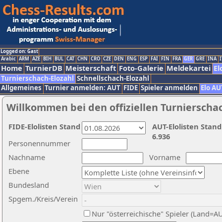
Logged on: Gast
Arabic
ARM
AZE
BIH
BUL
CAT
CHN
CRO
CZE
DEN
ENG
ESP
FAI
FIN
FRA
GER
GRE
INA
I
Home
TurnierDB
Meisterschaft
Foto-Galerie
Meldekartei
El
Turnierschach-Elozahl
Schnellschach-Elozahl
Allgemeines
Turnier anmelden: AUT
FIDE
Spieler anmelden
Elo AU
Willkommen bei den offiziellen Turnierscha
FIDE-Elolisten Stand
AUT-Elolisten Stand
6.936
Personennummer
Nachname
Vorname
Ebene
Bundesland
Spgem./Kreis/Verein
Nur "österreichische" Spieler (Land=A