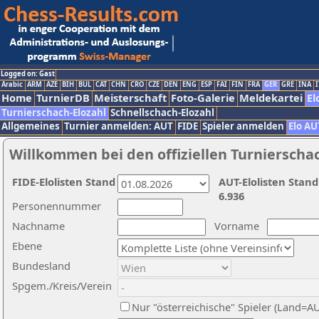
Logged on: Gast
Arabic
ARM
AZE
BIH
BUL
CAT
CHN
CRO
CZE
DEN
ENG
ESP
FAI
FIN
FRA
GER
GRE
INA
I
Home
TurnierDB
Meisterschaft
Foto-Galerie
Meldekartei
El
Turnierschach-Elozahl
Schnellschach-Elozahl
Allgemeines
Turnier anmelden: AUT
FIDE
Spieler anmelden
Elo AU
Willkommen bei den offiziellen Turnierscha
FIDE-Elolisten Stand
AUT-Elolisten Stand
6.936
Personennummer
Nachname
Vorname
Ebene
Bundesland
Spgem./Kreis/Verein
Nur "österreichische" Spieler (Land=A