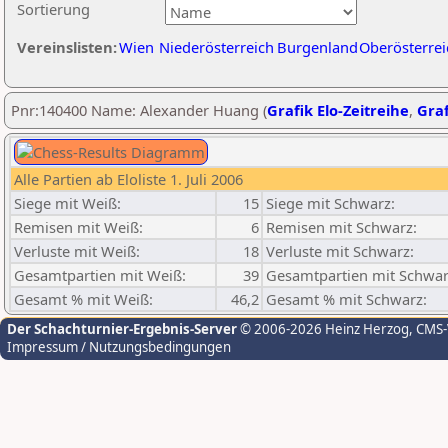
Sortierung
Vereinslisten:
Wien
Niederösterreich
Burgenland
Oberösterrei
Pnr:140400 Name: Alexander Huang (
Grafik Elo-Zeitreihe
,
Graf
Alle Partien ab Eloliste 1. Juli 2006
Siege mit Weiß:
15
Siege mit Schwarz:
Remisen mit Weiß:
6
Remisen mit Schwarz:
Verluste mit Weiß:
18
Verluste mit Schwarz:
Gesamtpartien mit Weiß:
39
Gesamtpartien mit Schwar
Gesamt % mit Weiß:
46,2
Gesamt % mit Schwarz:
Der Schachturnier-Ergebnis-Server
© 2006-2026 Heinz Herzog
, CMS
Impressum / Nutzungsbedingungen