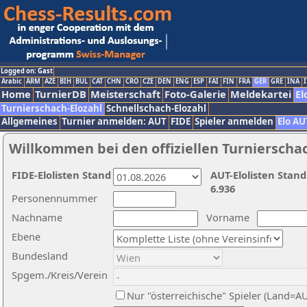
Logged on: Gast
Arabic
ARM
AZE
BIH
BUL
CAT
CHN
CRO
CZE
DEN
ENG
ESP
FAI
FIN
FRA
GER
GRE
INA
I
Home
TurnierDB
Meisterschaft
Foto-Galerie
Meldekartei
El
Turnierschach-Elozahl
Schnellschach-Elozahl
Allgemeines
Turnier anmelden: AUT
FIDE
Spieler anmelden
Elo AU
Willkommen bei den offiziellen Turnierscha
FIDE-Elolisten Stand
AUT-Elolisten Stand
6.936
Personennummer
Nachname
Vorname
Ebene
Bundesland
Spgem./Kreis/Verein
Nur "österreichische" Spieler (Land=A