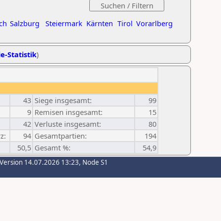
ch
Salzburg
Steiermark
Kärnten
Tirol
Vorarlberg
e-Statistik
)
43
Siege insgesamt:
99
9
Remisen insgesamt:
15
42
Verluste insgesamt:
80
z:
94
Gesamtpartien:
194
50,5
Gesamt %:
54,9
-Version 14.07.2026 13:23, Node S1