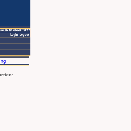
ime 07.08.2026 05:31:12
Login
Logout
artien: