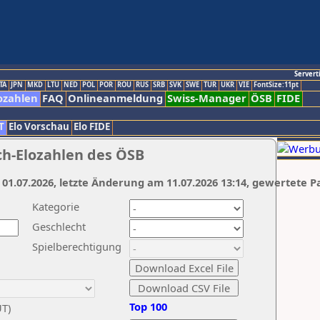
Servert
TA
JPN
MKD
LTU
NED
POL
POR
ROU
RUS
SRB
SVK
SWE
TUR
UKR
VIE
FontSize:11pt
ozahlen
FAQ
Onlineanmeldung
Swiss-Manager
ÖSB
FIDE
T
Elo Vorschau
Elo FIDE
ch-Elozahlen des ÖSB
 01.07.2026, letzte Änderung am 11.07.2026 13:14, gewertete P
Kategorie
Geschlecht
Spielberechtigung
Top 100
UT)