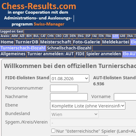
Logged on: Gast
Arabic
ARM
AZE
BIH
BUL
CAT
CHN
CRO
CZE
DEN
ENG
ESP
FAI
FIN
FRA
GER
GRE
INA
I
Home
TurnierDB
Meisterschaft
Foto-Galerie
Meldekartei
El
Turnierschach-Elozahl
Schnellschach-Elozahl
Allgemeines
Turnier anmelden: AUT
FIDE
Spieler anmelden
Elo AU
Willkommen bei den offiziellen Turnierscha
FIDE-Elolisten Stand
AUT-Elolisten Stand
6.936
Personennummer
Nachname
Vorname
Ebene
Bundesland
Spgem./Kreis/Verein
Nur "österreichische" Spieler (Land=A