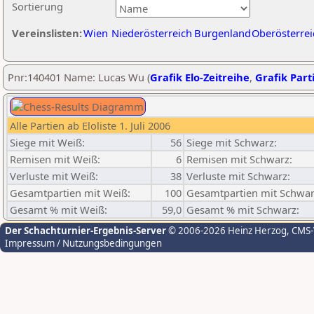
Sortierung
Vereinslisten:
Wien
Niederösterreich
Burgenland
Oberösterrei
Pnr:140401 Name: Lucas Wu (
Grafik Elo-Zeitreihe
,
Grafik Parti
Alle Partien ab Eloliste 1. Juli 2006
Siege mit Weiß:
56
Siege mit Schwarz:
Remisen mit Weiß:
6
Remisen mit Schwarz:
Verluste mit Weiß:
38
Verluste mit Schwarz:
Gesamtpartien mit Weiß:
100
Gesamtpartien mit Schwar
Gesamt % mit Weiß:
59,0
Gesamt % mit Schwarz:
Der Schachturnier-Ergebnis-Server
© 2006-2026 Heinz Herzog
, CMS
Impressum / Nutzungsbedingungen