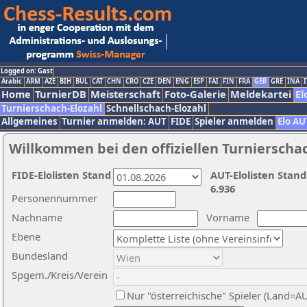
Logged on: Gast
Arabic
ARM
AZE
BIH
BUL
CAT
CHN
CRO
CZE
DEN
ENG
ESP
FAI
FIN
FRA
GER
GRE
INA
I
Home
TurnierDB
Meisterschaft
Foto-Galerie
Meldekartei
El
Turnierschach-Elozahl
Schnellschach-Elozahl
Allgemeines
Turnier anmelden: AUT
FIDE
Spieler anmelden
Elo AU
Willkommen bei den offiziellen Turnierscha
FIDE-Elolisten Stand
AUT-Elolisten Stand
6.936
Personennummer
Nachname
Vorname
Ebene
Bundesland
Spgem./Kreis/Verein
Nur "österreichische" Spieler (Land=A