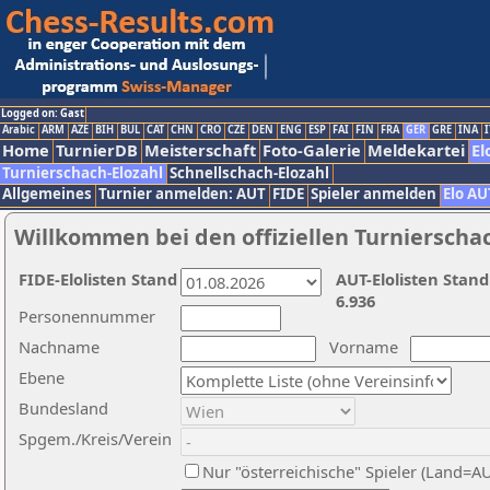
Logged on: Gast
Arabic
ARM
AZE
BIH
BUL
CAT
CHN
CRO
CZE
DEN
ENG
ESP
FAI
FIN
FRA
GER
GRE
INA
I
Home
TurnierDB
Meisterschaft
Foto-Galerie
Meldekartei
El
Turnierschach-Elozahl
Schnellschach-Elozahl
Allgemeines
Turnier anmelden: AUT
FIDE
Spieler anmelden
Elo AU
Willkommen bei den offiziellen Turnierscha
FIDE-Elolisten Stand
AUT-Elolisten Stand
6.936
Personennummer
Nachname
Vorname
Ebene
Bundesland
Spgem./Kreis/Verein
Nur "österreichische" Spieler (Land=A