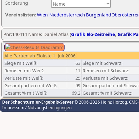
Sortierung
Vereinslisten:
Wien
Niederösterreich
Burgenland
Oberösterrei
Pnr:140414 Name: Daniel Atlas (
Grafik Elo-Zeitreihe
,
Grafik Par
Alle Partien ab Eloliste 1. Juli 2006
Siege mit Weiß:
63
Siege mit Schwarz:
Remisen mit Weiß:
11
Remisen mit Schwarz:
Verluste mit Weiß:
25
Verluste mit Schwarz:
Gesamtpartien mit Weiß:
99
Gesamtpartien mit Schwar
Gesamt % mit Weiß:
69,2
Gesamt % mit Schwarz:
Der Schachturnier-Ergebnis-Server
© 2006-2026 Heinz Herzog
, CMS
Impressum / Nutzungsbedingungen