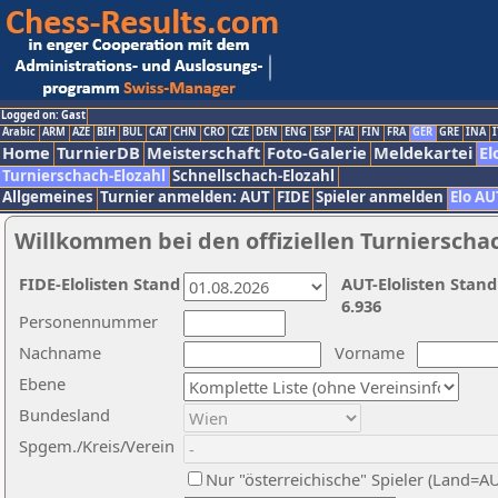
Logged on: Gast
Arabic
ARM
AZE
BIH
BUL
CAT
CHN
CRO
CZE
DEN
ENG
ESP
FAI
FIN
FRA
GER
GRE
INA
I
Home
TurnierDB
Meisterschaft
Foto-Galerie
Meldekartei
El
Turnierschach-Elozahl
Schnellschach-Elozahl
Allgemeines
Turnier anmelden: AUT
FIDE
Spieler anmelden
Elo AU
Willkommen bei den offiziellen Turnierscha
FIDE-Elolisten Stand
AUT-Elolisten Stand
6.936
Personennummer
Nachname
Vorname
Ebene
Bundesland
Spgem./Kreis/Verein
Nur "österreichische" Spieler (Land=A