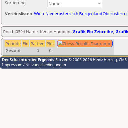
Sortierung
Vereinslisten:
Wien
Niederösterreich
Burgenland
Oberösterrei
Pnr:140594 Name: Kenan Hamdan (
Grafik Elo-Zeitreihe
,
Grafik
Periode
Elo
Partien
Pkt.
Gesamt
0
0
Der Schachturnier-Ergebnis-Server
© 2006-2026 Heinz Herzog
, CMS
Impressum / Nutzungsbedingungen