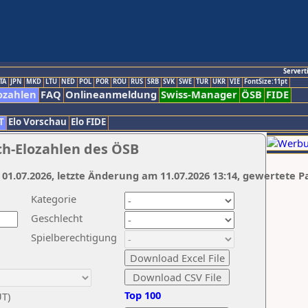
Servert
TA
JPN
MKD
LTU
NED
POL
POR
ROU
RUS
SRB
SVK
SWE
TUR
UKR
VIE
FontSize:11pt
ozahlen
FAQ
Onlineanmeldung
Swiss-Manager
ÖSB
FIDE
T
Elo Vorschau
Elo FIDE
ch-Elozahlen des ÖSB
 01.07.2026, letzte Änderung am 11.07.2026 13:14, gewertete P
Kategorie
Geschlecht
Spielberechtigung
Top 100
UT)