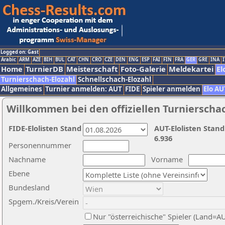
Logged on: Gast
Arabic
ARM
AZE
BIH
BUL
CAT
CHN
CRO
CZE
DEN
ENG
ESP
FAI
FIN
FRA
GER
GRE
INA
I
Home
TurnierDB
Meisterschaft
Foto-Galerie
Meldekartei
El
Turnierschach-Elozahl
Schnellschach-Elozahl
Allgemeines
Turnier anmelden: AUT
FIDE
Spieler anmelden
Elo AU
Willkommen bei den offiziellen Turnierscha
FIDE-Elolisten Stand
AUT-Elolisten Stand
6.936
Personennummer
Nachname
Vorname
Ebene
Bundesland
Spgem./Kreis/Verein
Nur "österreichische" Spieler (Land=A