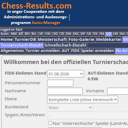
Logged on: Gast
Arabic
ARM
AZE
BIH
BUL
CAT
CHN
CRO
CZE
DEN
ENG
ESP
FAI
FIN
FRA
GER
GRE
INA
I
Home
TurnierDB
Meisterschaft
Foto-Galerie
Meldekartei
El
Turnierschach-Elozahl
Schnellschach-Elozahl
Allgemeines
Turnier anmelden: AUT
FIDE
Spieler anmelden
Elo AU
Willkommen bei den offiziellen Turnierscha
FIDE-Elolisten Stand
AUT-Elolisten Stand
6.936
Personennummer
Nachname
Vorname
Ebene
Bundesland
Spgem./Kreis/Verein
Nur "österreichische" Spieler (Land=A