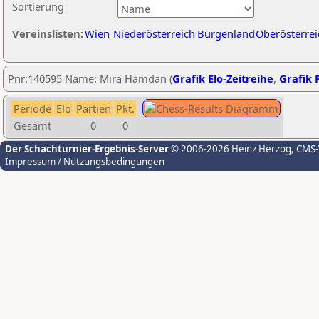
Sortierung
Vereinslisten:
Wien
Niederösterreich
Burgenland
Oberösterrei
Pnr:140595 Name: Mira Hamdan (
Grafik Elo-Zeitreihe
,
Grafik P
Periode
Elo
Partien
Pkt.
Gesamt
0
0
Der Schachturnier-Ergebnis-Server
© 2006-2026 Heinz Herzog
, CMS
Impressum / Nutzungsbedingungen