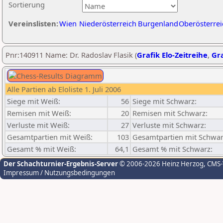
Sortierung
Vereinslisten:
Wien
Niederösterreich
Burgenland
Oberösterrei
Pnr:140911 Name: Dr. Radoslav Flasik (
Grafik Elo-Zeitreihe
,
Gra
Alle Partien ab Eloliste 1. Juli 2006
Siege mit Weiß:
56
Siege mit Schwarz:
Remisen mit Weiß:
20
Remisen mit Schwarz:
Verluste mit Weiß:
27
Verluste mit Schwarz:
Gesamtpartien mit Weiß:
103
Gesamtpartien mit Schwar
Gesamt % mit Weiß:
64,1
Gesamt % mit Schwarz:
Der Schachturnier-Ergebnis-Server
© 2006-2026 Heinz Herzog
, CMS
Impressum / Nutzungsbedingungen