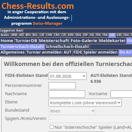
Logged on: Gast
Arabic
ARM
AZE
BIH
BUL
CAT
CHN
CRO
CZE
DEN
ENG
ESP
FAI
FIN
FRA
GER
GRE
INA
I
Home
TurnierDB
Meisterschaft
Foto-Galerie
Meldekartei
El
Turnierschach-Elozahl
Schnellschach-Elozahl
Allgemeines
Turnier anmelden: AUT
FIDE
Spieler anmelden
Elo AU
Willkommen bei den offiziellen Turnierscha
FIDE-Elolisten Stand
AUT-Elolisten Stand
6.936
Personennummer
Nachname
Vorname
Ebene
Bundesland
Spgem./Kreis/Verein
Nur "österreichische" Spieler (Land=A