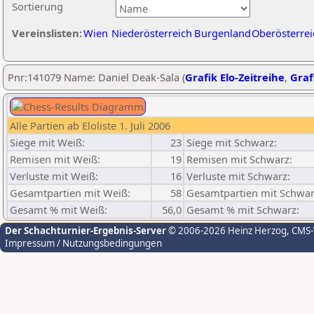
Sortierung
Vereinslisten:
Wien
Niederösterreich
Burgenland
Oberösterrei
Pnr:141079 Name: Daniel Deak-Sala (
Grafik Elo-Zeitreihe
,
Graf
Alle Partien ab Eloliste 1. Juli 2006
Siege mit Weiß:
23
Siege mit Schwarz:
Remisen mit Weiß:
19
Remisen mit Schwarz:
Verluste mit Weiß:
16
Verluste mit Schwarz:
Gesamtpartien mit Weiß:
58
Gesamtpartien mit Schwar
Gesamt % mit Weiß:
56,0
Gesamt % mit Schwarz:
Der Schachturnier-Ergebnis-Server
© 2006-2026 Heinz Herzog
, CMS
Impressum / Nutzungsbedingungen