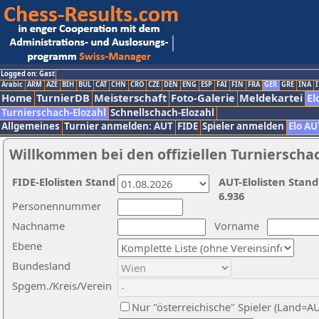
Logged on: Gast
Arabic
ARM
AZE
BIH
BUL
CAT
CHN
CRO
CZE
DEN
ENG
ESP
FAI
FIN
FRA
GER
GRE
INA
I
Home
TurnierDB
Meisterschaft
Foto-Galerie
Meldekartei
El
Turnierschach-Elozahl
Schnellschach-Elozahl
Allgemeines
Turnier anmelden: AUT
FIDE
Spieler anmelden
Elo AU
Willkommen bei den offiziellen Turnierscha
FIDE-Elolisten Stand
AUT-Elolisten Stand
6.936
Personennummer
Nachname
Vorname
Ebene
Bundesland
Spgem./Kreis/Verein
Nur "österreichische" Spieler (Land=A