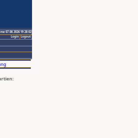
ime 07.08.2026 19:28:02
Login
Logout
artien: