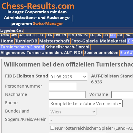
Logged on: Gast
Arabic
ARM
AZE
BIH
BUL
CAT
CHN
CRO
CZE
DEN
ENG
ESP
FAI
FIN
FRA
GER
GRE
INA
I
Home
TurnierDB
Meisterschaft
Foto-Galerie
Meldekartei
El
Turnierschach-Elozahl
Schnellschach-Elozahl
Allgemeines
Turnier anmelden: AUT
FIDE
Spieler anmelden
Elo AU
Willkommen bei den offiziellen Turnierscha
FIDE-Elolisten Stand
AUT-Elolisten Stand
6.936
Personennummer
Nachname
Vorname
Ebene
Bundesland
Spgem./Kreis/Verein
Nur "österreichische" Spieler (Land=A