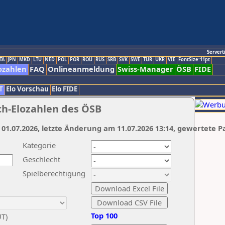
Servert
TA
JPN
MKD
LTU
NED
POL
POR
ROU
RUS
SRB
SVK
SWE
TUR
UKR
VIE
FontSize:11pt
ozahlen
FAQ
Onlineanmeldung
Swiss-Manager
ÖSB
FIDE
T
Elo Vorschau
Elo FIDE
ch-Elozahlen des ÖSB
 01.07.2026, letzte Änderung am 11.07.2026 13:14, gewertete P
Kategorie
Geschlecht
Spielberechtigung
Top 100
UT)