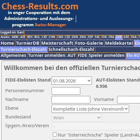
Logged on: Gast
Arabic
ARM
AZE
BIH
BUL
CAT
CHN
CRO
CZE
DEN
ENG
ESP
FAI
FIN
FRA
GER
GRE
INA
I
Home
TurnierDB
Meisterschaft
Foto-Galerie
Meldekartei
El
Turnierschach-Elozahl
Schnellschach-Elozahl
Allgemeines
Turnier anmelden: AUT
FIDE
Spieler anmelden
Elo AU
Willkommen bei den offiziellen Turnierscha
FIDE-Elolisten Stand
AUT-Elolisten Stand
6.936
Personennummer
Nachname
Vorname
Ebene
Bundesland
Spgem./Kreis/Verein
Nur "österreichische" Spieler (Land=A