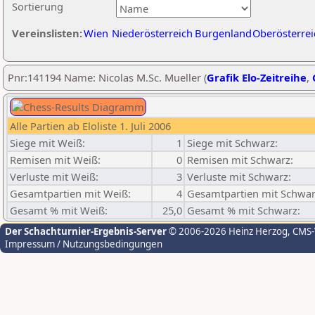
Sortierung
Vereinslisten:
Wien
Niederösterreich
Burgenland
Oberösterrei
Pnr:141194 Name: Nicolas M.Sc. Mueller (
Grafik Elo-Zeitreihe
,
Alle Partien ab Eloliste 1. Juli 2006
Siege mit Weiß:
1
Siege mit Schwarz:
Remisen mit Weiß:
0
Remisen mit Schwarz:
Verluste mit Weiß:
3
Verluste mit Schwarz:
Gesamtpartien mit Weiß:
4
Gesamtpartien mit Schwar
Gesamt % mit Weiß:
25,0
Gesamt % mit Schwarz:
Der Schachturnier-Ergebnis-Server
© 2006-2026 Heinz Herzog
, CMS
Impressum / Nutzungsbedingungen