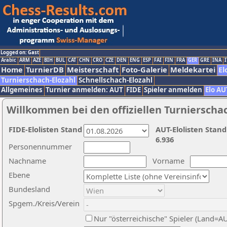
Logged on: Gast
Arabic
ARM
AZE
BIH
BUL
CAT
CHN
CRO
CZE
DEN
ENG
ESP
FAI
FIN
FRA
GER
GRE
INA
I
Home
TurnierDB
Meisterschaft
Foto-Galerie
Meldekartei
El
Turnierschach-Elozahl
Schnellschach-Elozahl
Allgemeines
Turnier anmelden: AUT
FIDE
Spieler anmelden
Elo AU
Willkommen bei den offiziellen Turnierscha
FIDE-Elolisten Stand
AUT-Elolisten Stand
6.936
Personennummer
Nachname
Vorname
Ebene
Bundesland
Spgem./Kreis/Verein
Nur "österreichische" Spieler (Land=A