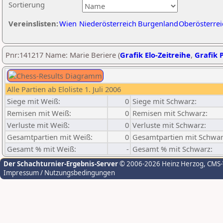
Sortierung
Vereinslisten:
Wien
Niederösterreich
Burgenland
Oberösterrei
Pnr:141217 Name: Marie Beriere (
Grafik Elo-Zeitreihe
,
Grafik P
Alle Partien ab Eloliste 1. Juli 2006
Siege mit Weiß:
0
Siege mit Schwarz:
Remisen mit Weiß:
0
Remisen mit Schwarz:
Verluste mit Weiß:
0
Verluste mit Schwarz:
Gesamtpartien mit Weiß:
0
Gesamtpartien mit Schwar
Gesamt % mit Weiß:
-
Gesamt % mit Schwarz:
Der Schachturnier-Ergebnis-Server
© 2006-2026 Heinz Herzog
, CMS
Impressum / Nutzungsbedingungen