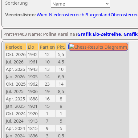
Sortierung
Vereinslisten:
Wien
Niederösterreich
Burgenland
Oberösterrei
Pnr:141463 Name: Polina Karelina (
Grafik Elo-Zeitreihe
,
Grafik
Periode
Elo
Partien
Pkt.
Okt. 2026
1942
12
5,5
Jul. 2026
1961
10
4,5
Apr. 2026
1943
13
10
Jan. 2026
1905
14
6,5
Okt. 2025
1962
23
14
Jul. 2025
1906
19
8,5
Apr. 2025
1888
16
8
Jan. 2025
1921
15
8
Okt. 2024
1920
1
1
Jul. 2024
1913
7
5
Apr. 2024
1815
9
5
Jan. 2024
1836
3
0,5