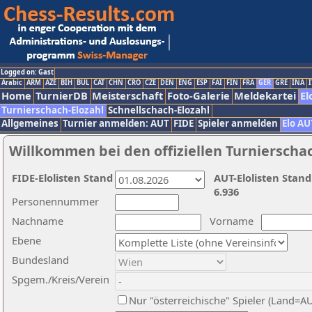
Logged on: Gast
Arabic
ARM
AZE
BIH
BUL
CAT
CHN
CRO
CZE
DEN
ENG
ESP
FAI
FIN
FRA
GER
GRE
INA
I
Home
TurnierDB
Meisterschaft
Foto-Galerie
Meldekartei
El
Turnierschach-Elozahl
Schnellschach-Elozahl
Allgemeines
Turnier anmelden: AUT
FIDE
Spieler anmelden
Elo AU
Willkommen bei den offiziellen Turnierscha
FIDE-Elolisten Stand
AUT-Elolisten Stand
6.936
Personennummer
Nachname
Vorname
Ebene
Bundesland
Spgem./Kreis/Verein
Nur "österreichische" Spieler (Land=A