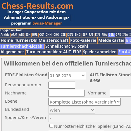
Logged on: Gast
Arabic
ARM
AZE
BIH
BUL
CAT
CHN
CRO
CZE
DEN
ENG
ESP
FAI
FIN
FRA
GER
GRE
INA
I
Home
TurnierDB
Meisterschaft
Foto-Galerie
Meldekartei
El
Turnierschach-Elozahl
Schnellschach-Elozahl
Allgemeines
Turnier anmelden: AUT
FIDE
Spieler anmelden
Elo AU
Willkommen bei den offiziellen Turnierscha
FIDE-Elolisten Stand
AUT-Elolisten Stand
6.936
Personennummer
Nachname
Vorname
Ebene
Bundesland
Spgem./Kreis/Verein
Nur "österreichische" Spieler (Land=A