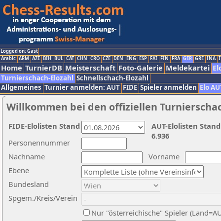
Logged on: Gast
Arabic
ARM
AZE
BIH
BUL
CAT
CHN
CRO
CZE
DEN
ENG
ESP
FAI
FIN
FRA
GER
GRE
INA
I
Home
TurnierDB
Meisterschaft
Foto-Galerie
Meldekartei
El
Turnierschach-Elozahl
Schnellschach-Elozahl
Allgemeines
Turnier anmelden: AUT
FIDE
Spieler anmelden
Elo AU
Willkommen bei den offiziellen Turnierscha
FIDE-Elolisten Stand
AUT-Elolisten Stand
6.936
Personennummer
Nachname
Vorname
Ebene
Bundesland
Spgem./Kreis/Verein
Nur "österreichische" Spieler (Land=A