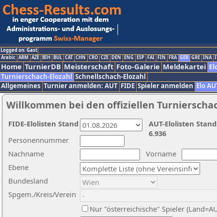
Logged on: Gast
Arabic
ARM
AZE
BIH
BUL
CAT
CHN
CRO
CZE
DEN
ENG
ESP
FAI
FIN
FRA
GER
GRE
INA
I
Home
TurnierDB
Meisterschaft
Foto-Galerie
Meldekartei
El
Turnierschach-Elozahl
Schnellschach-Elozahl
Allgemeines
Turnier anmelden: AUT
FIDE
Spieler anmelden
Elo AU
Willkommen bei den offiziellen Turnierscha
FIDE-Elolisten Stand
AUT-Elolisten Stand
6.936
Personennummer
Nachname
Vorname
Ebene
Bundesland
Spgem./Kreis/Verein
Nur "österreichische" Spieler (Land=A