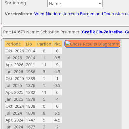
Sortierung
Vereinslisten:
Wien
Niederösterreich
Burgenland
Oberösterrei
Pnr:141679 Name: Sebastian Prummer (
Grafik Elo-Zeitreihe
,
Gr
Periode
Elo
Partien
Pkt.
Okt. 2026
2014
0
0
Jul. 2026
2014
1
0,5
Apr. 2026
2011
11
9
Jan. 2026
1936
5
4,5
Okt. 2025
1889
1
1
Jul. 2025
1876
1
0,5
Apr. 2025
1882
11
6
Jan. 2025
1879
5
4
Okt. 2024
1838
0
0
Jul. 2024
1838
8
5,5
Apr. 2024
1747
5
4,5
Jan. 2024
1677
2
2