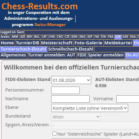
Logged on: Gast
Arabic
ARM
AZE
BIH
BUL
CAT
CHN
CRO
CZE
DEN
ENG
ESP
FAI
FIN
FRA
GER
GRE
INA
I
Home
TurnierDB
Meisterschaft
Foto-Galerie
Meldekartei
El
Turnierschach-Elozahl
Schnellschach-Elozahl
Allgemeines
Turnier anmelden: AUT
FIDE
Spieler anmelden
Elo AU
Willkommen bei den offiziellen Turnierscha
FIDE-Elolisten Stand
AUT-Elolisten Stand
6.936
Personennummer
Nachname
Vorname
Ebene
Bundesland
Spgem./Kreis/Verein
Nur "österreichische" Spieler (Land=A