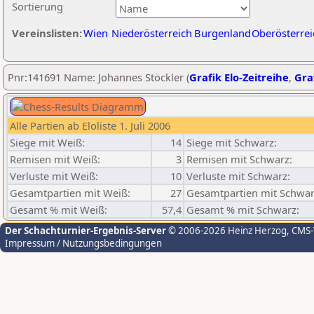
Sortierung
Vereinslisten:
Wien
Niederösterreich
Burgenland
Oberösterrei
Pnr:141691 Name: Johannes Stöckler (
Grafik Elo-Zeitreihe
,
Graf
Alle Partien ab Eloliste 1. Juli 2006
Siege mit Weiß:
14
Siege mit Schwarz:
Remisen mit Weiß:
3
Remisen mit Schwarz:
Verluste mit Weiß:
10
Verluste mit Schwarz:
Gesamtpartien mit Weiß:
27
Gesamtpartien mit Schwar
Gesamt % mit Weiß:
57,4
Gesamt % mit Schwarz:
Der Schachturnier-Ergebnis-Server
© 2006-2026 Heinz Herzog
, CMS
Impressum / Nutzungsbedingungen