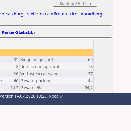
ch
Salzburg
Steiermark
Kärnten
Tirol
Vorarlberg
 Partie-Statistik
)
32
Siege insgesamt:
69
8
Remisen insgesamt:
18
26
Verluste insgesamt:
57
z:
66
Gesamtpartien:
144
54,5
Gesamt %:
54,2
-Version 14.07.2026 13:23, Node S1