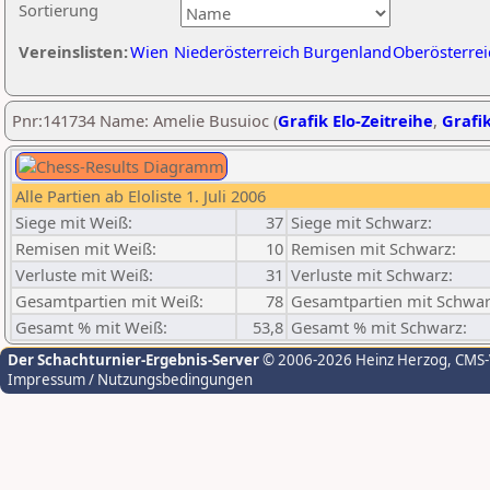
Sortierung
Vereinslisten:
Wien
Niederösterreich
Burgenland
Oberösterrei
Pnr:141734 Name: Amelie Busuioc (
Grafik Elo-Zeitreihe
,
Grafik
Alle Partien ab Eloliste 1. Juli 2006
Siege mit Weiß:
37
Siege mit Schwarz:
Remisen mit Weiß:
10
Remisen mit Schwarz:
Verluste mit Weiß:
31
Verluste mit Schwarz:
Gesamtpartien mit Weiß:
78
Gesamtpartien mit Schwar
Gesamt % mit Weiß:
53,8
Gesamt % mit Schwarz:
Der Schachturnier-Ergebnis-Server
© 2006-2026 Heinz Herzog
, CMS
Impressum / Nutzungsbedingungen