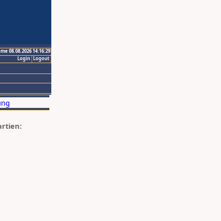
ime 08.08.2026 14:16:29
Login
Logout
artien: