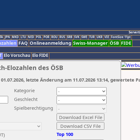
Servert
TA
JPN
MKD
LTU
NED
POL
POR
ROU
RUS
SRB
SVK
SWE
TUR
UKR
VIE
FontSize:11pt
ozahlen
FAQ
Onlineanmeldung
Swiss-Manager
ÖSB
FIDE
T
Elo Vorschau
Elo FIDE
ch-Elozahlen des ÖSB
 01.07.2026, letzte Änderung am 11.07.2026 13:14, gewertete P
Kategorie
Geschlecht
Spielberechtigung
Top 100
UT)