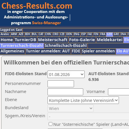
Logged on: Gast
Arabic
ARM
AZE
BIH
BUL
CAT
CHN
CRO
CZE
DEN
ENG
ESP
FAI
FIN
FRA
GER
GRE
INA
I
Home
TurnierDB
Meisterschaft
Foto-Galerie
Meldekartei
El
Turnierschach-Elozahl
Schnellschach-Elozahl
Allgemeines
Turnier anmelden: AUT
FIDE
Spieler anmelden
Elo AU
Willkommen bei den offiziellen Turnierscha
FIDE-Elolisten Stand
AUT-Elolisten Stand
6.936
Personennummer
Nachname
Vorname
Ebene
Bundesland
Spgem./Kreis/Verein
Nur "österreichische" Spieler (Land=A