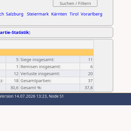
ch
Salzburg
Steiermark
Kärnten
Tirol
Vorarlberg
artie-Statistik
)
5
Siege insgesamt:
11
1
Remisen insgesamt:
6
12
Verluste insgesamt:
20
z:
18
Gesamtpartien:
37
30,6
Gesamt %:
37,8
-Version 14.07.2026 13:23, Node S1