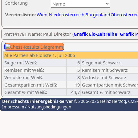
Sortierung
Vereinslisten:
Wien
Niederösterreich
Burgenland
Oberösterrei
Pnr:141781 Name: Paul Direktor (
Grafik Elo-Zeitreihe
,
Grafik P
Alle Partien ab Eloliste 1. Juli 2006
Siege mit Weiß:
6
Siege mit Schwarz:
Remisen mit Weiß:
5
Remisen mit Schwarz:
Verluste mit Weiß:
8
Verluste mit Schwarz:
Gesamtpartien mit Weiß:
19
Gesamtpartien mit Schwar
Gesamt % mit Weiß:
44,7
Gesamt % mit Schwarz:
Der Schachturnier-Ergebnis-Server
© 2006-2026 Heinz Herzog
, CMS
Impressum / Nutzungsbedingungen