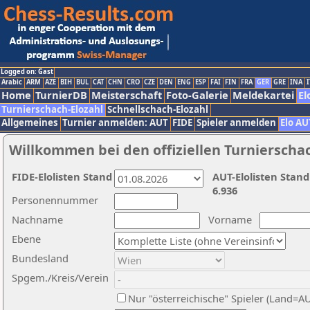
Logged on: Gast
Arabic
ARM
AZE
BIH
BUL
CAT
CHN
CRO
CZE
DEN
ENG
ESP
FAI
FIN
FRA
GER
GRE
INA
I
Home
TurnierDB
Meisterschaft
Foto-Galerie
Meldekartei
El
Turnierschach-Elozahl
Schnellschach-Elozahl
Allgemeines
Turnier anmelden: AUT
FIDE
Spieler anmelden
Elo AU
Willkommen bei den offiziellen Turnierscha
FIDE-Elolisten Stand
AUT-Elolisten Stand
6.936
Personennummer
Nachname
Vorname
Ebene
Bundesland
Spgem./Kreis/Verein
Nur "österreichische" Spieler (Land=A