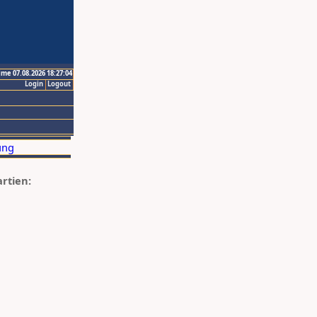
ime 07.08.2026 18:27:04
Login
Logout
artien: