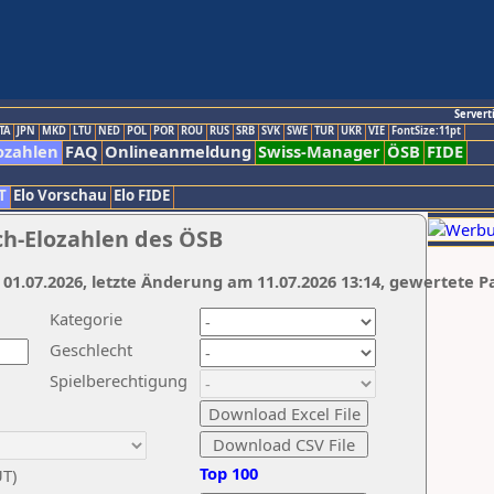
Servert
TA
JPN
MKD
LTU
NED
POL
POR
ROU
RUS
SRB
SVK
SWE
TUR
UKR
VIE
FontSize:11pt
ozahlen
FAQ
Onlineanmeldung
Swiss-Manager
ÖSB
FIDE
T
Elo Vorschau
Elo FIDE
ch-Elozahlen des ÖSB
 01.07.2026, letzte Änderung am 11.07.2026 13:14, gewertete P
Kategorie
Geschlecht
Spielberechtigung
Top 100
UT)