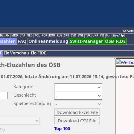
Servert
TA
JPN
MKD
LTU
NED
POL
POR
ROU
RUS
SRB
SVK
SWE
TUR
UKR
VIE
FontSize:11pt
ozahlen
FAQ
Onlineanmeldung
Swiss-Manager
ÖSB
FIDE
T
Elo Vorschau
Elo FIDE
ch-Elozahlen des ÖSB
 01.07.2026, letzte Änderung am 11.07.2026 13:14, gewertete P
Kategorie
Geschlecht
Spielberechtigung
Top 100
UT)