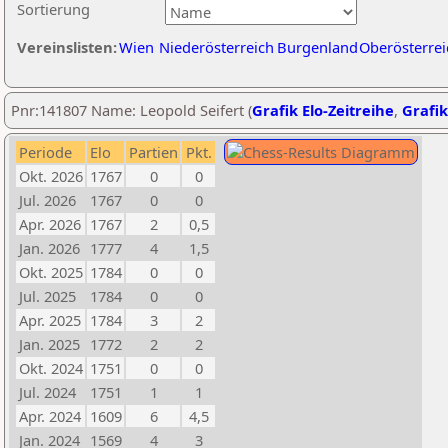
Sortierung
Vereinslisten:
Wien
Niederösterreich
Burgenland
Oberösterrei
Pnr:141807 Name: Leopold Seifert (
Grafik Elo-Zeitreihe
,
Grafik
Periode
Elo
Partien
Pkt.
Okt. 2026
1767
0
0
Jul. 2026
1767
0
0
Apr. 2026
1767
2
0,5
Jan. 2026
1777
4
1,5
Okt. 2025
1784
0
0
Jul. 2025
1784
0
0
Apr. 2025
1784
3
2
Jan. 2025
1772
2
2
Okt. 2024
1751
0
0
Jul. 2024
1751
1
1
Apr. 2024
1609
6
4,5
Jan. 2024
1569
4
3