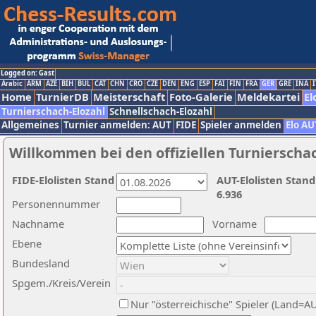
Logged on: Gast
Arabic
ARM
AZE
BIH
BUL
CAT
CHN
CRO
CZE
DEN
ENG
ESP
FAI
FIN
FRA
GER
GRE
INA
I
Home
TurnierDB
Meisterschaft
Foto-Galerie
Meldekartei
El
Turnierschach-Elozahl
Schnellschach-Elozahl
Allgemeines
Turnier anmelden: AUT
FIDE
Spieler anmelden
Elo AU
Willkommen bei den offiziellen Turnierscha
FIDE-Elolisten Stand
AUT-Elolisten Stand
6.936
Personennummer
Nachname
Vorname
Ebene
Bundesland
Spgem./Kreis/Verein
Nur "österreichische" Spieler (Land=A