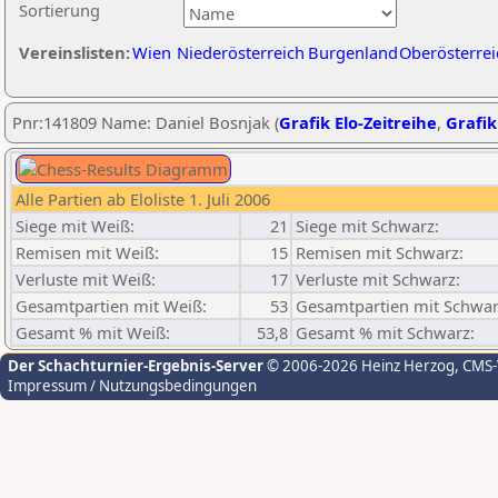
Sortierung
Vereinslisten:
Wien
Niederösterreich
Burgenland
Oberösterrei
Pnr:141809 Name: Daniel Bosnjak (
Grafik Elo-Zeitreihe
,
Grafik
Alle Partien ab Eloliste 1. Juli 2006
Siege mit Weiß:
21
Siege mit Schwarz:
Remisen mit Weiß:
15
Remisen mit Schwarz:
Verluste mit Weiß:
17
Verluste mit Schwarz:
Gesamtpartien mit Weiß:
53
Gesamtpartien mit Schwar
Gesamt % mit Weiß:
53,8
Gesamt % mit Schwarz:
Der Schachturnier-Ergebnis-Server
© 2006-2026 Heinz Herzog
, CMS
Impressum / Nutzungsbedingungen