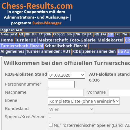
Logged on: Gast
Arabic
ARM
AZE
BIH
BUL
CAT
CHN
CRO
CZE
DEN
ENG
ESP
FAI
FIN
FRA
GER
GRE
INA
I
Home
TurnierDB
Meisterschaft
Foto-Galerie
Meldekartei
El
Turnierschach-Elozahl
Schnellschach-Elozahl
Allgemeines
Turnier anmelden: AUT
FIDE
Spieler anmelden
Elo AU
Willkommen bei den offiziellen Turnierscha
FIDE-Elolisten Stand
AUT-Elolisten Stand
6.936
Personennummer
Nachname
Vorname
Ebene
Bundesland
Spgem./Kreis/Verein
Nur "österreichische" Spieler (Land=A