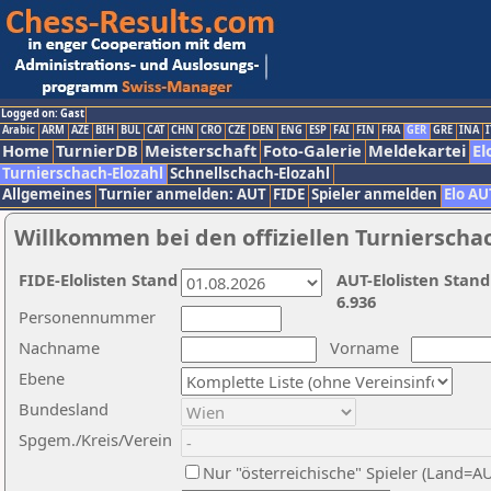
Logged on: Gast
Arabic
ARM
AZE
BIH
BUL
CAT
CHN
CRO
CZE
DEN
ENG
ESP
FAI
FIN
FRA
GER
GRE
INA
I
Home
TurnierDB
Meisterschaft
Foto-Galerie
Meldekartei
El
Turnierschach-Elozahl
Schnellschach-Elozahl
Allgemeines
Turnier anmelden: AUT
FIDE
Spieler anmelden
Elo AU
Willkommen bei den offiziellen Turnierscha
FIDE-Elolisten Stand
AUT-Elolisten Stand
6.936
Personennummer
Nachname
Vorname
Ebene
Bundesland
Spgem./Kreis/Verein
Nur "österreichische" Spieler (Land=A