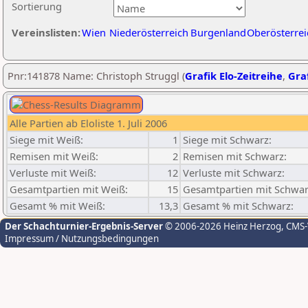
Sortierung
Vereinslisten:
Wien
Niederösterreich
Burgenland
Oberösterrei
Pnr:141878 Name: Christoph Struggl (
Grafik Elo-Zeitreihe
,
Graf
Alle Partien ab Eloliste 1. Juli 2006
Siege mit Weiß:
1
Siege mit Schwarz:
Remisen mit Weiß:
2
Remisen mit Schwarz:
Verluste mit Weiß:
12
Verluste mit Schwarz:
Gesamtpartien mit Weiß:
15
Gesamtpartien mit Schwar
Gesamt % mit Weiß:
13,3
Gesamt % mit Schwarz:
Der Schachturnier-Ergebnis-Server
© 2006-2026 Heinz Herzog
, CMS
Impressum / Nutzungsbedingungen