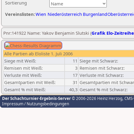
Sortierung
Vereinslisten:
Wien
Niederösterreich
Burgenland
Oberösterrei
Pnr:141922 Name: Yakov Benjamin Slutski (
Grafik Elo-Zeitreihe
Alle Partien ab Eloliste 1. Juli 2006
Siege mit Weiß:
11
Siege mit Schwarz:
Remisen mit Weiß:
3
Remisen mit Schwarz:
Verluste mit Weiß:
17
Verluste mit Schwarz:
Gesamtpartien mit Weiß:
31
Gesamtpartien mit Schwar
Gesamt % mit Weiß:
40,3
Gesamt % mit Schwarz:
Der Schachturnier-Ergebnis-Server
© 2006-2026 Heinz Herzog
, CMS
Impressum / Nutzungsbedingungen