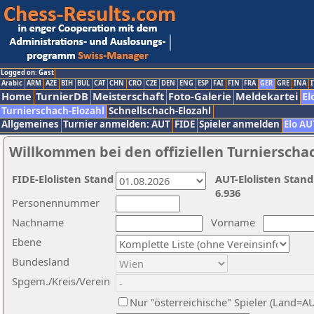
Logged on: Gast
Arabic
ARM
AZE
BIH
BUL
CAT
CHN
CRO
CZE
DEN
ENG
ESP
FAI
FIN
FRA
GER
GRE
INA
I
Home
TurnierDB
Meisterschaft
Foto-Galerie
Meldekartei
El
Turnierschach-Elozahl
Schnellschach-Elozahl
Allgemeines
Turnier anmelden: AUT
FIDE
Spieler anmelden
Elo AU
Willkommen bei den offiziellen Turnierscha
FIDE-Elolisten Stand
AUT-Elolisten Stand
6.936
Personennummer
Nachname
Vorname
Ebene
Bundesland
Spgem./Kreis/Verein
Nur "österreichische" Spieler (Land=A