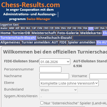
Logged on: Gast
Arabic
ARM
AZE
BIH
BUL
CAT
CHN
CRO
CZE
DEN
ENG
ESP
FAI
FIN
FRA
GER
GRE
INA
I
Home
TurnierDB
Meisterschaft
Foto-Galerie
Meldekartei
El
Turnierschach-Elozahl
Schnellschach-Elozahl
Allgemeines
Turnier anmelden: AUT
FIDE
Spieler anmelden
Elo AU
Willkommen bei den offiziellen Turnierscha
FIDE-Elolisten Stand
AUT-Elolisten Stand
6.936
Personennummer
Nachname
Vorname
Ebene
Bundesland
Spgem./Kreis/Verein
Nur "österreichische" Spieler (Land=A