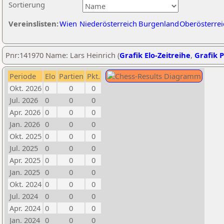
Sortierung
Vereinslisten:
Wien
Niederösterreich
Burgenland
Oberösterrei
Pnr:141970 Name: Lars Heinrich (
Grafik Elo-Zeitreihe
,
Grafik P
Periode
Elo
Partien
Pkt.
Okt. 2026
0
0
0
Jul. 2026
0
0
0
Apr. 2026
0
0
0
Jan. 2026
0
0
0
Okt. 2025
0
0
0
Jul. 2025
0
0
0
Apr. 2025
0
0
0
Jan. 2025
0
0
0
Okt. 2024
0
0
0
Jul. 2024
0
0
0
Apr. 2024
0
0
0
Jan. 2024
0
0
0