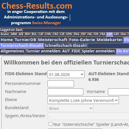
Logged on: Gast
Arabic
ARM
AZE
BIH
BUL
CAT
CHN
CRO
CZE
DEN
ENG
ESP
FAI
FIN
FRA
GER
GRE
INA
I
Home
TurnierDB
Meisterschaft
Foto-Galerie
Meldekartei
El
Turnierschach-Elozahl
Schnellschach-Elozahl
Allgemeines
Turnier anmelden: AUT
FIDE
Spieler anmelden
Elo AU
Willkommen bei den offiziellen Turnierscha
FIDE-Elolisten Stand
AUT-Elolisten Stand
6.936
Personennummer
Nachname
Vorname
Ebene
Bundesland
Spgem./Kreis/Verein
Nur "österreichische" Spieler (Land=A