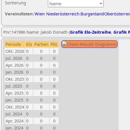
Sortierung
Vereinslisten:
Wien
Niederösterreich
Burgenland
Oberösterrei
Pnr:141986 Name: Jakob Donath (
Grafik Elo-Zeitreihe
,
Grafik P
Periode
Elo
Partien
Pkt.
Okt. 2026
0
0
0
Jul. 2026
0
0
0
Apr. 2026
0
0
0
Jan. 2026
0
0
0
Okt. 2025
0
0
0
Jul. 2025
0
0
0
Apr. 2025
0
0
0
Jan. 2025
0
0
0
Okt. 2024
0
0
0
Jul. 2024
0
0
0
Apr. 2024
0
0
0
Jan. 2024
0
0
0