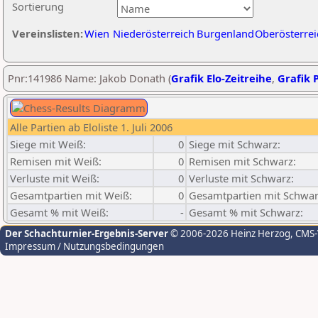
Sortierung
Vereinslisten:
Wien
Niederösterreich
Burgenland
Oberösterrei
Pnr:141986 Name: Jakob Donath (
Grafik Elo-Zeitreihe
,
Grafik P
Alle Partien ab Eloliste 1. Juli 2006
Siege mit Weiß:
0
Siege mit Schwarz:
Remisen mit Weiß:
0
Remisen mit Schwarz:
Verluste mit Weiß:
0
Verluste mit Schwarz:
Gesamtpartien mit Weiß:
0
Gesamtpartien mit Schwar
Gesamt % mit Weiß:
-
Gesamt % mit Schwarz:
Der Schachturnier-Ergebnis-Server
© 2006-2026 Heinz Herzog
, CMS
Impressum / Nutzungsbedingungen