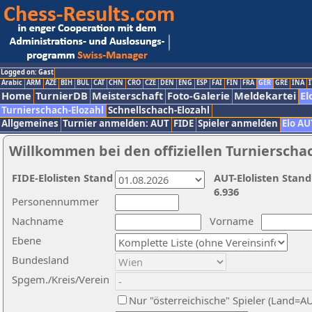
Logged on: Gast
Arabic
ARM
AZE
BIH
BUL
CAT
CHN
CRO
CZE
DEN
ENG
ESP
FAI
FIN
FRA
GER
GRE
INA
I
Home
TurnierDB
Meisterschaft
Foto-Galerie
Meldekartei
El
Turnierschach-Elozahl
Schnellschach-Elozahl
Allgemeines
Turnier anmelden: AUT
FIDE
Spieler anmelden
Elo AU
Willkommen bei den offiziellen Turnierscha
FIDE-Elolisten Stand
AUT-Elolisten Stand
6.936
Personennummer
Nachname
Vorname
Ebene
Bundesland
Spgem./Kreis/Verein
Nur "österreichische" Spieler (Land=A