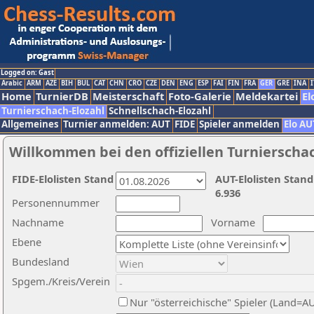
Logged on: Gast
Arabic
ARM
AZE
BIH
BUL
CAT
CHN
CRO
CZE
DEN
ENG
ESP
FAI
FIN
FRA
GER
GRE
INA
I
Home
TurnierDB
Meisterschaft
Foto-Galerie
Meldekartei
El
Turnierschach-Elozahl
Schnellschach-Elozahl
Allgemeines
Turnier anmelden: AUT
FIDE
Spieler anmelden
Elo AU
Willkommen bei den offiziellen Turnierscha
FIDE-Elolisten Stand
AUT-Elolisten Stand
6.936
Personennummer
Nachname
Vorname
Ebene
Bundesland
Spgem./Kreis/Verein
Nur "österreichische" Spieler (Land=A