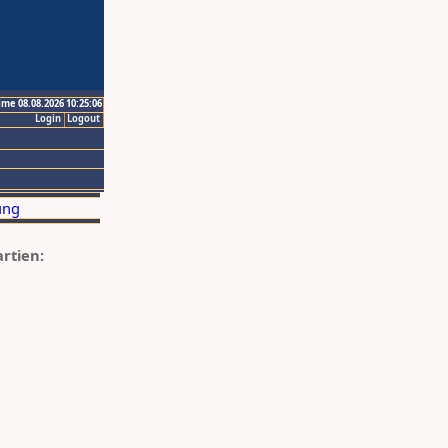
ime 08.08.2026 10:25:06
Login
Logout
artien: