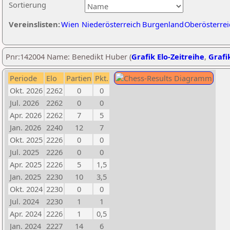
Sortierung
Vereinslisten:
Wien
Niederösterreich
Burgenland
Oberösterrei
Pnr:142004 Name: Benedikt Huber (
Grafik Elo-Zeitreihe
,
Grafik
Periode
Elo
Partien
Pkt.
Okt. 2026
2262
0
0
Jul. 2026
2262
0
0
Apr. 2026
2262
7
5
Jan. 2026
2240
12
7
Okt. 2025
2226
0
0
Jul. 2025
2226
0
0
Apr. 2025
2226
5
1,5
Jan. 2025
2230
10
3,5
Okt. 2024
2230
0
0
Jul. 2024
2230
1
1
Apr. 2024
2226
1
0,5
Jan. 2024
2227
14
6