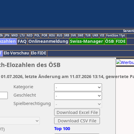
Servert
TA
JPN
MKD
LTU
NED
POL
POR
ROU
RUS
SRB
SVK
SWE
TUR
UKR
VIE
FontSize:11pt
ozahlen
FAQ
Onlineanmeldung
Swiss-Manager
ÖSB
FIDE
T
Elo Vorschau
Elo FIDE
ch-Elozahlen des ÖSB
 01.07.2026, letzte Änderung am 11.07.2026 13:14, gewertete P
Kategorie
Geschlecht
Spielberechtigung
Top 100
UT)