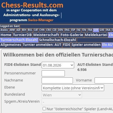
Logged on: Gast
Arabic
ARM
AZE
BIH
BUL
CAT
CHN
CRO
CZE
DEN
ENG
ESP
FAI
FIN
FRA
GER
GRE
INA
I
Home
TurnierDB
Meisterschaft
Foto-Galerie
Meldekartei
El
Turnierschach-Elozahl
Schnellschach-Elozahl
Allgemeines
Turnier anmelden: AUT
FIDE
Spieler anmelden
Elo AU
Willkommen bei den offiziellen Turnierscha
FIDE-Elolisten Stand
AUT-Elolisten Stand
6.936
Personennummer
Nachname
Vorname
Ebene
Bundesland
Spgem./Kreis/Verein
Nur "österreichische" Spieler (Land=A