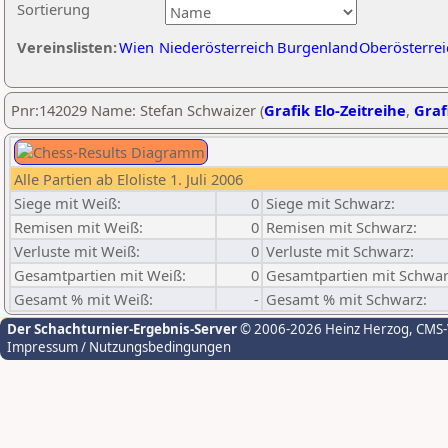
Sortierung
Vereinslisten:
Wien
Niederösterreich
Burgenland
Oberösterrei
Pnr:142029 Name: Stefan Schwaizer (
Grafik Elo-Zeitreihe
,
Graf
Alle Partien ab Eloliste 1. Juli 2006
Siege mit Weiß:
0
Siege mit Schwarz:
Remisen mit Weiß:
0
Remisen mit Schwarz:
Verluste mit Weiß:
0
Verluste mit Schwarz:
Gesamtpartien mit Weiß:
0
Gesamtpartien mit Schwar
Gesamt % mit Weiß:
-
Gesamt % mit Schwarz:
Der Schachturnier-Ergebnis-Server
© 2006-2026 Heinz Herzog
, CMS
Impressum / Nutzungsbedingungen